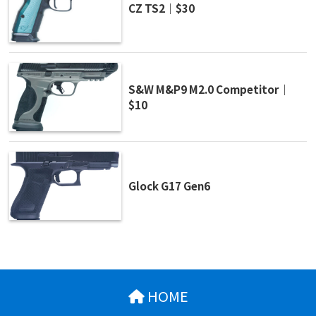
CZ TS2｜$30
S&W M&P9 M2.0 Competitor｜
$10
Glock G17 Gen6
HOME