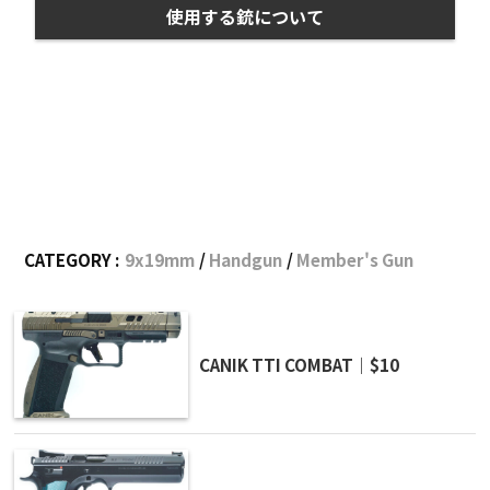
使用する銃について
CATEGORY :
9x19mm
Handgun
Member's Gun
CANIK TTI COMBAT｜$10