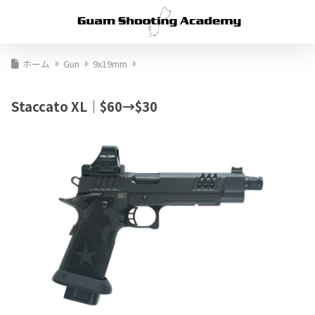
ホーム
Gun
9x19mm
Staccato XL｜$60→$30