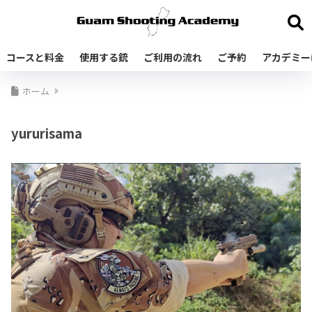
コースと料金
使用する銃
ご利用の流れ
ご予約
アカデミー
ホーム
yururisama