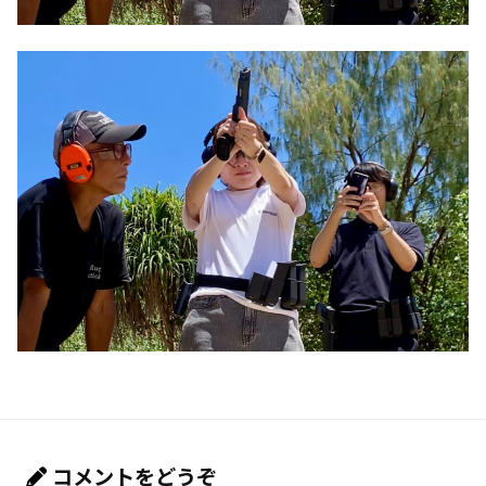
コメントをどうぞ