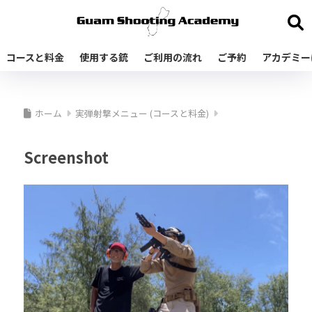
コースと料金
使用する銃
ご利用の流れ
ご予約
アカデミー
ホーム
実弾射撃メニュー (コースと料金)
Screenshot