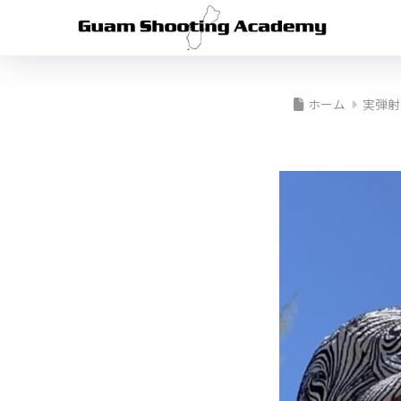
ホーム
実弾射