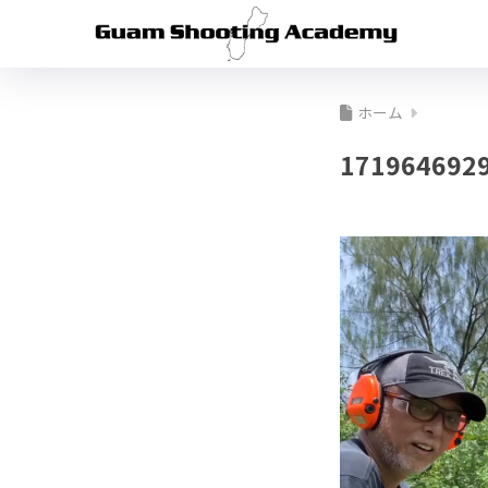
ホーム
171964692
動
画
プ
レ
ー
ヤ
ー