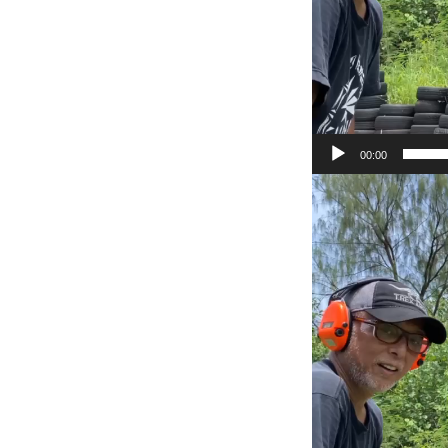
00:00
動
画
プ
レ
ー
ヤ
ー