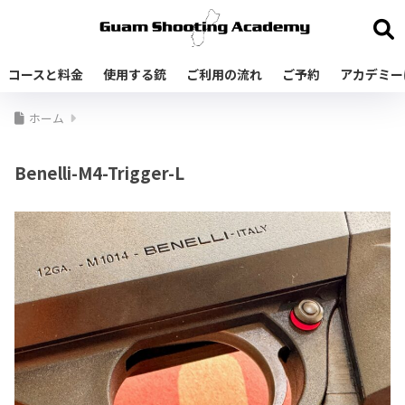
コースと料金
使用する銃
ご利用の流れ
ご予約
アカデミー
ホーム
Benelli-M4-Trigger-L