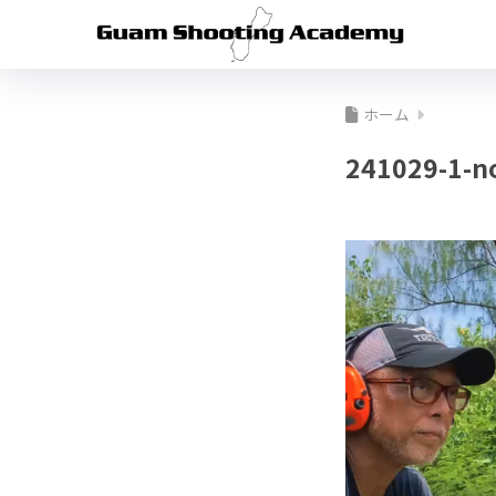
ホーム
241029-1-n
動
画
プ
レ
ー
ヤ
ー