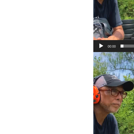
00:00
動
画
プ
レ
ー
ヤ
ー