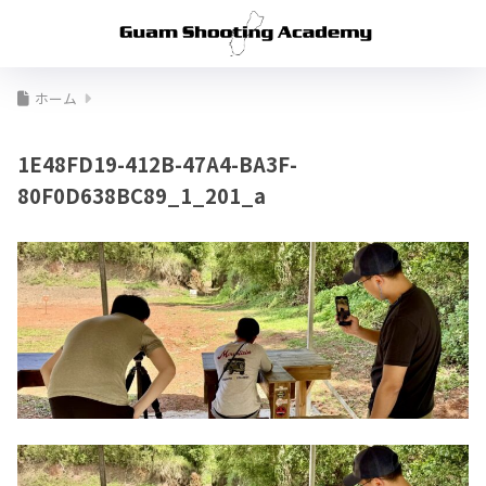
ホーム
1E48FD19-412B-47A4-BA3F-
80F0D638BC89_1_201_a