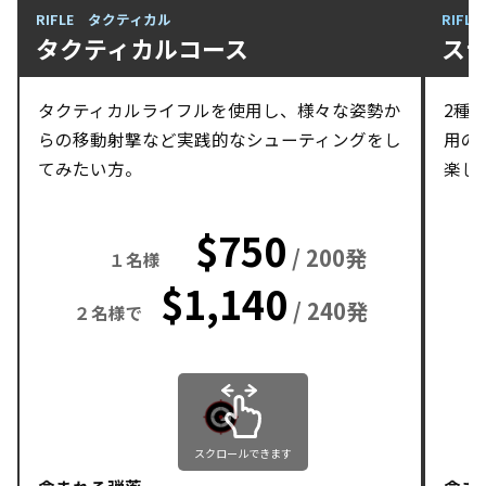
RIFLE タクティカル
RIFLE
タクティカルコース
ス
タクティカルライフルを使用し、様々な姿勢か
2種
らの移動射撃など実践的なシューティングをし
用の
てみたい方。
楽し
$750
/ 200発
１名様
$1,140
/ 240発
２名様で
スクロールできます