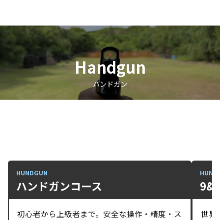
Handgun
ハンドガン
HUNDGUN
HUN
ハンドガンコース
9&
初心者から上級者まで。安全な操作・精度・ス
世界