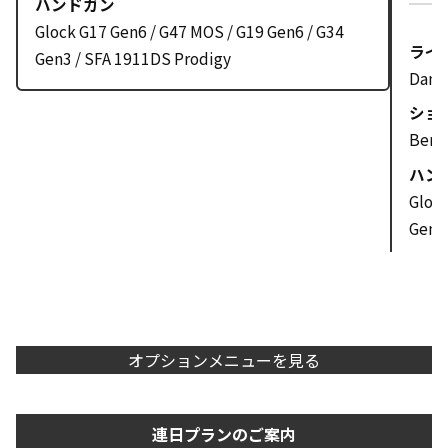
ハンドガン
Glock G17 Gen6 / G47 MOS / G19 Gen6 / G34
ライ
Gen3 / SFA 1911DS Prodigy
Dani
ショ
Beret
ハン
Glock
Gen3
オプションメニューを見る
連日プランのご案内