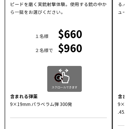
ピードを磨く実銃射撃体験。使用する銃の中か
る.
ら一挺をお選びください。
ュー
$660
１名様
$960
２名様で
スクロールできます
含まれる弾薬
含ま
9×19mm パラベラム弾 300発
9×1
.45A