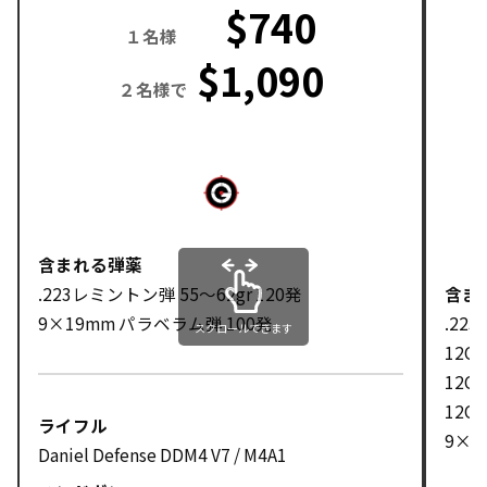
$740
１名様
$1,090
２名様で
含まれる弾薬
.223レミントン弾 55〜62gr 120発
含ま
9×19mm パラベラム弾 100発
.22
スクロールできます
12G
12G
12G
ライフル
9×1
Daniel Defense DDM4 V7 / M4A1