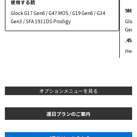
使用する銃
9MM
Glock G17 Gen6 / G47 MOS / G19 Gen6 / G34
Gen3 / SFA 1911DS Prodigy
Glock
Gen3
.45A
Heckl
オプションメニューを見る
連日プランのご案内