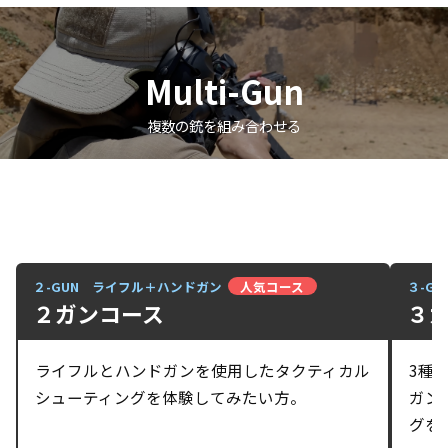
Multi-Gun
複数の銃を組み合わせる
２-GUN ライフル＋ハンドガン
人気コース
３-G
２ガンコース
３
ライフルとハンドガンを使用したタクティカル
3種
シューティングを体験してみたい方。
ガン
グを